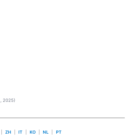
8, 2025)
|
ZH
|
IT
|
KO
|
NL
|
PT