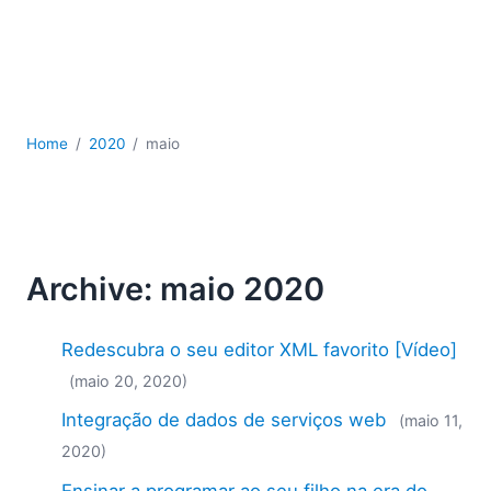
JSON
Software para servidores
Soluções regulatórias
UML
XBRL
Home
2020
maio
XML
XPath+XQuery
XSL
YAML
2026
Archive: maio 2020
2025
2024
Redescubra o seu editor XML favorito [Vídeo]
2023
(maio 20, 2020)
2022
Integração de dados de serviços web
2021
(maio 11,
2020
2020)
2019
Ensinar a programar ao seu filho na era do