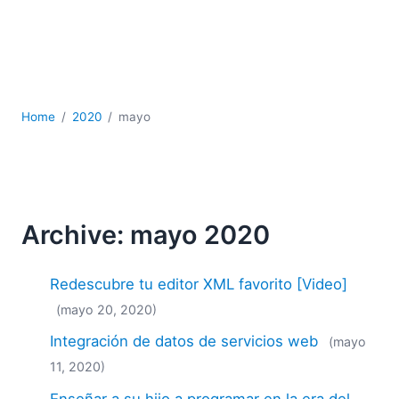
JSON
Software servidor
Soluciones
UML
XBRL
Home
2020
mayo
XML
XPath+XQuery
XSL
YAML
2026
Archive: mayo 2020
2025
2024
Redescubre tu editor XML favorito [Video]
2023
(mayo 20, 2020)
2022
Integración de datos de servicios web
2021
(mayo
2020
11, 2020)
2019
Enseñar a su hijo a programar en la era del