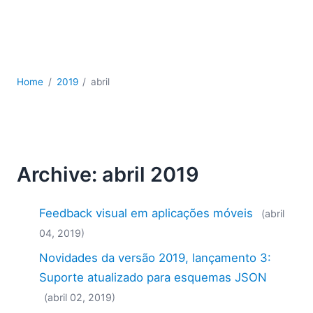
JSON
Software para servidores
Soluções regulatórias
UML
XBRL
Home
2019
abril
XML
XPath+XQuery
XSL
YAML
Archive: abril 2019
2026
2025
Feedback visual em aplicações móveis
(abril
2024
2023
04, 2019)
2022
Novidades da versão 2019, lançamento 3:
2021
Suporte atualizado para esquemas JSON
2020
(abril 02, 2019)
2019