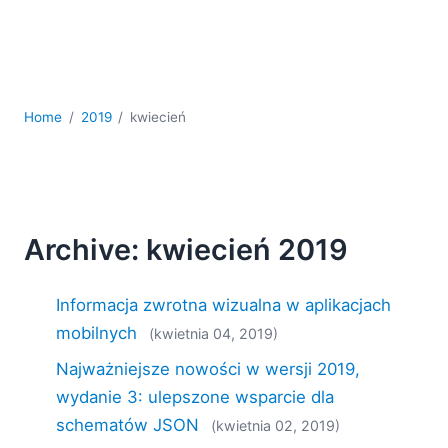
kodowania
Rozwiązania regulacyjne
Rozwój
Rozwój aplikacji mobilnych
UML
Home
2019
kwiecień
XBRL
XML
XPath i XQuery
XSL
YAML
Archive: kwiecień 2019
2026
Informacja zwrotna wizualna w aplikacjach
2025
2024
mobilnych
(kwietnia 04, 2019)
2023
Najważniejsze nowości w wersji 2019,
2022
wydanie 3: ulepszone wsparcie dla
2021
schematów JSON
(kwietnia 02, 2019)
2020