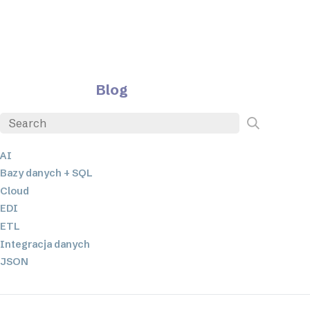
Blog
AI
Bazy danych + SQL
Cloud
EDI
ETL
Integracja danych
JSON
Oprogramowanie serwerowe
Rozwiązania o niskim poziomie kodowania oraz bez