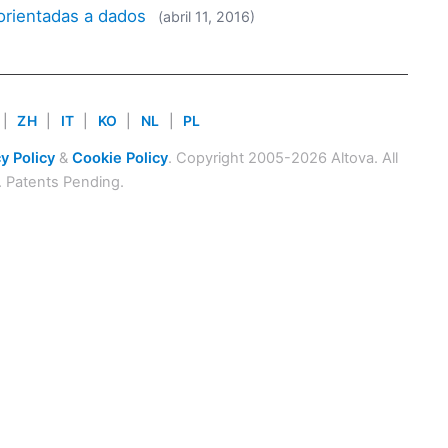
orientadas a dados
(abril 11, 2016)
|
ZH
|
IT
|
KO
|
NL
|
PL
y Policy
&
Cookie Policy
. Copyright 2005-2026 Altova. All
. Patents Pending.