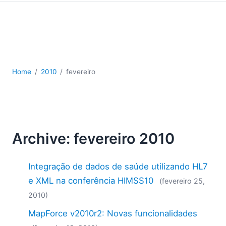
JSON
Software para servidores
Soluções regulatórias
UML
XBRL
XML
Home
2010
fevereiro
XPath+XQuery
XSL
YAML
2026
Archive: fevereiro 2010
2025
2024
Integração de dados de saúde utilizando HL7
2023
2022
e XML na conferência HIMSS10
(fevereiro 25,
2021
2010)
2020
MapForce v2010r2: Novas funcionalidades
2019