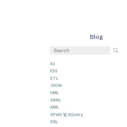
Blog
AI
EDI
ETL
JSON
UML
XBRL
XML
XPath 및 XQuery
XSL