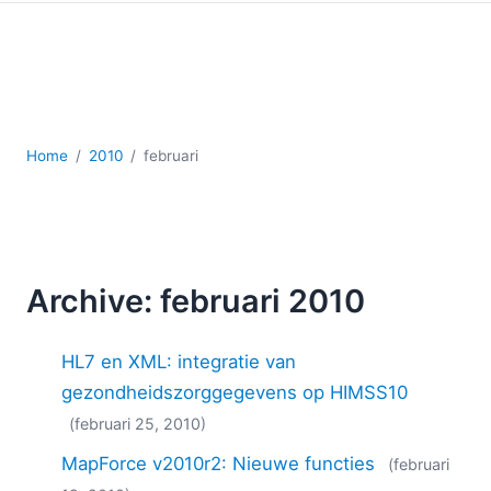
Ontwikkeling
Regelgevingsoplossingen
Serversoftware
UML
XBRL
XML
Home
2010
februari
XPath+XQuery
XSL
YAML
2026
Archive: februari 2010
2025
2024
HL7 en XML: integratie van
2023
2022
gezondheidszorggegevens op HIMSS10
2021
(februari 25, 2010)
2020
MapForce v2010r2: Nieuwe functies
(februari
2019