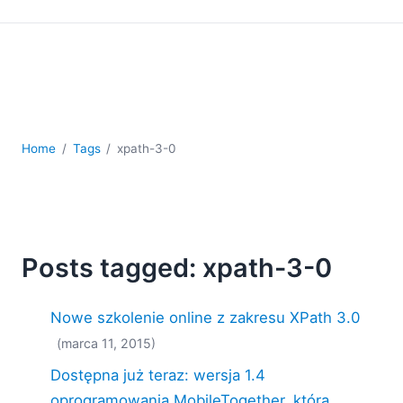
kodowania
Rozwiązania regulacyjne
Rozwój
Rozwój aplikacji mobilnych
UML
XBRL
XML
Home
Tags
xpath-3-0
XPath i XQuery
XSL
YAML
2026
Posts tagged: xpath-3-0
2025
2024
Nowe szkolenie online z zakresu XPath 3.0
2023
2022
(marca 11, 2015)
2021
Dostępna już teraz: wersja 1.4
2020
oprogramowania MobileTogether, która