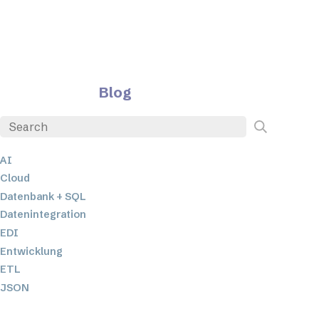
Blog
AI
Cloud
Datenbank + SQL
Datenintegration
EDI
Entwicklung
ETL
JSON
Low-Code- und No-Code-Entwicklung