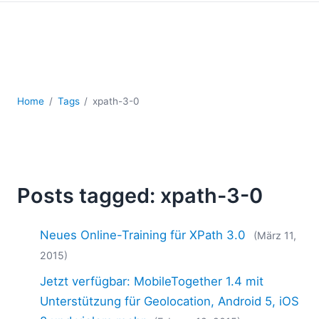
Mobile Entwicklung
Regulatory Solutions
Server-Software
UML
XBRL
XML
Home
Tags
xpath-3-0
XPath+XQuery
XSL
YAML
2026
Posts tagged: xpath-3-0
2025
2024
Neues Online-Training für XPath 3.0
(März 11,
2023
2022
2015)
2021
Jetzt verfügbar: MobileTogether 1.4 mit
2020
Unterstützung für Geolocation, Android 5, iOS
2019