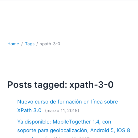
JSON
Software servidor
Soluciones
UML
XBRL
XML
Home
Tags
xpath-3-0
XPath+XQuery
XSL
YAML
2026
Posts tagged: xpath-3-0
2025
2024
Nuevo curso de formación en línea sobre
2023
2022
XPath 3.0
(marzo 11, 2015)
2021
Ya disponible: MobileTogether 1.4, con
2020
soporte para geolocalización, Android 5, iOS 8
2019