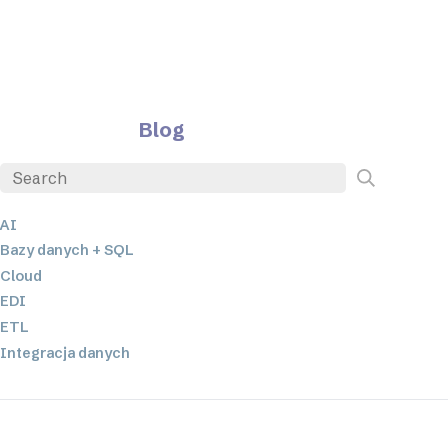
Blog
AI
Bazy danych + SQL
Cloud
EDI
ETL
Integracja danych
JSON
Oprogramowanie serwerowe
Rozwiązania o niskim poziomie kodowania oraz bez