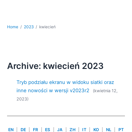
kodowania
Rozwiązania regulacyjne
Rozwój
Rozwój aplikacji mobilnych
Home
2023
kwiecień
UML
XBRL
XML
XPath i XQuery
XSL
Archive: kwiecień 2023
YAML
Tryb podziału ekranu w widoku siatki oraz
2026
2025
inne nowości w wersji v2023r2
(kwietnia 12,
2024
2023)
2023
2022
2021
2020
EN
|
DE
|
FR
|
ES
|
JA
|
ZH
|
IT
|
KO
|
NL
|
PT