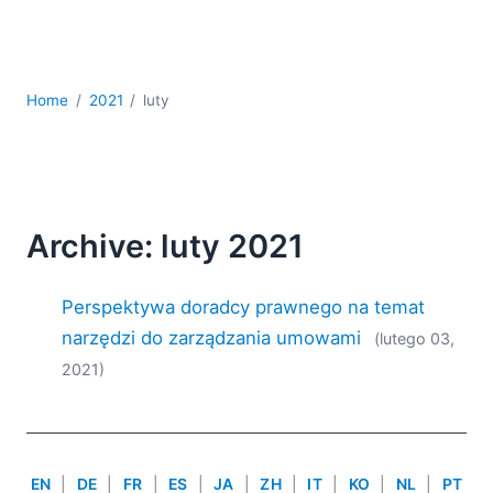
kodowania
Rozwiązania regulacyjne
Rozwój
Rozwój aplikacji mobilnych
Home
2021
luty
UML
XBRL
XML
XPath i XQuery
XSL
Archive: luty 2021
YAML
Perspektywa doradcy prawnego na temat
2026
2025
narzędzi do zarządzania umowami
(lutego 03,
2024
2021)
2023
2022
2021
2020
EN
|
DE
|
FR
|
ES
|
JA
|
ZH
|
IT
|
KO
|
NL
|
PT