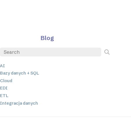
Blog
AI
Bazy danych + SQL
Cloud
EDI
ETL
Integracja danych
JSON
Oprogramowanie serwerowe
Rozwiązania o niskim poziomie kodowania oraz bez