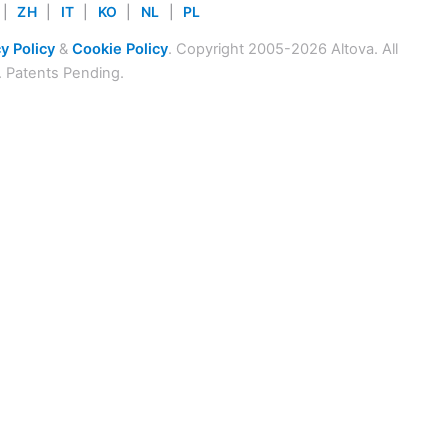
|
ZH
|
IT
|
KO
|
NL
|
PL
y Policy
&
Cookie Policy
. Copyright 2005-2026 Altova. All
. Patents Pending.