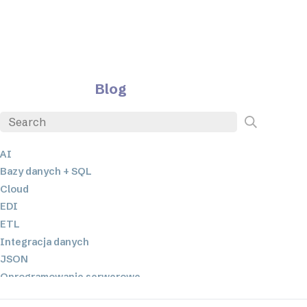
Blog
AI
Bazy danych + SQL
Cloud
EDI
ETL
Integracja danych
JSON
Oprogramowanie serwerowe
Rozwiązania o niskim poziomie kodowania oraz bez