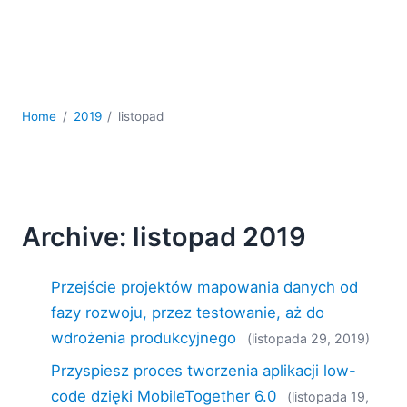
kodowania
Rozwiązania regulacyjne
Rozwój
Rozwój aplikacji mobilnych
UML
Home
2019
listopad
XBRL
XML
XPath i XQuery
XSL
YAML
Archive: listopad 2019
2026
2025
Przejście projektów mapowania danych od
2024
fazy rozwoju, przez testowanie, aż do
2023
wdrożenia produkcyjnego
(listopada 29, 2019)
2022
2021
Przyspiesz proces tworzenia aplikacji low-
2020
code dzięki MobileTogether 6.0
(listopada 19,