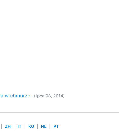
va w chmurze
(lipca 08, 2014)
|
ZH
|
IT
|
KO
|
NL
|
PT