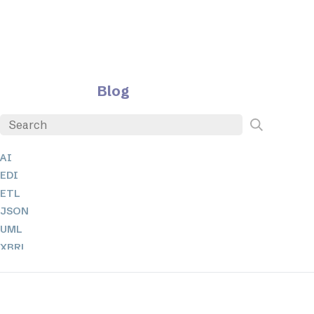
Blog
AI
EDI
ETL
JSON
UML
XBRL
XML
XPath 및 XQuery
XSL