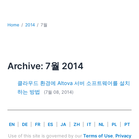
YAML
개발
구름
Home
2014
7월
규제 솔루션
데이터 통합
데이터베이스 + SQL
로우코드 + 노코드 (Low-code + No-code)
모바일 앱 개발
Archive: 7월 2014
서버 소프트웨어
2026
클라우드 환경에 Altova 서버 소프트웨어를 설치
2025
하는 방법
(7월 08, 2014)
2024
2023
2022
2021
EN
|
DE
|
FR
|
ES
|
JA
|
ZH
|
IT
|
NL
|
PL
|
PT
2020
2019
Use of this site is governed by our
Terms of Use
,
Privacy