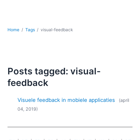
Ontwikkeling
Regelgevingsoplossingen
Serversoftware
UML
Home
Tags
visual-feedback
XBRL
XML
XPath+XQuery
XSL
YAML
Posts tagged: visual-
2026
feedback
2025
2024
Visuele feedback in mobiele applicaties
(april
2023
04, 2019)
2022
2021
2020
2019