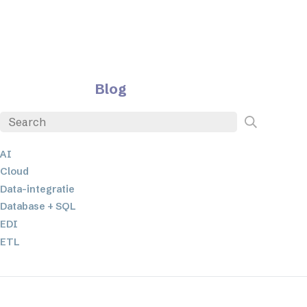
Blog
AI
Cloud
Data-integratie
Database + SQL
EDI
ETL
JSON
Low-code en no-code oplossingen
Mobiele applicatieontwikkeling