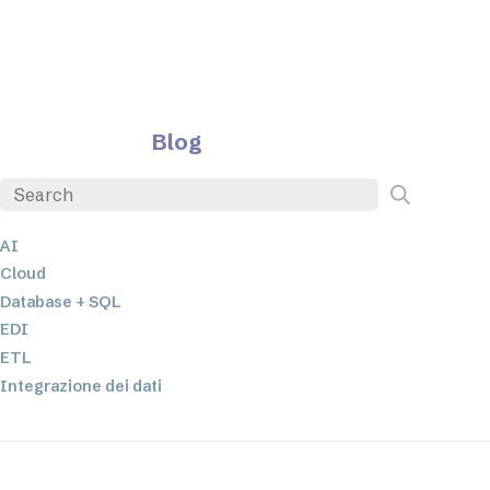
Blog
AI
Cloud
Database + SQL
EDI
ETL
Integrazione dei dati
JSON
Software per server
Soluzioni normative