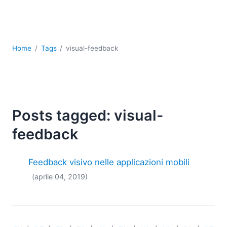
Sviluppo
Sviluppo a basso codice + sviluppo senza codice
Sviluppo di applicazioni per dispositivi mobili
UML
Home
Tags
visual-feedback
XBRL
XML
XPath+XQuery
XSL
YAML
Posts tagged: visual-
2026
feedback
2025
2024
Feedback visivo nelle applicazioni mobili
2023
(aprile 04, 2019)
2022
2021
2020
2019