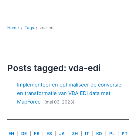
Ontwikkeling
Regelgevingsoplossingen
Serversoftware
UML
Home
Tags
vda-edi
XBRL
XML
XPath+XQuery
XSL
YAML
Posts tagged: vda-edi
2026
Implementeer en optimaliseer de conversie
2025
2024
en transformatie van VDA EDI data met
2023
MapForce
(mei 03, 2023)
2022
2021
2020
2019
EN
|
DE
|
FR
|
ES
|
JA
|
ZH
|
IT
|
KO
|
PL
|
PT