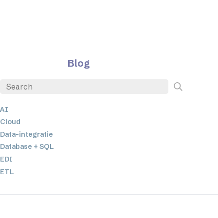
Blog
AI
Cloud
Data-integratie
Database + SQL
EDI
ETL
JSON
Low-code en no-code oplossingen
Mobiele applicatieontwikkeling