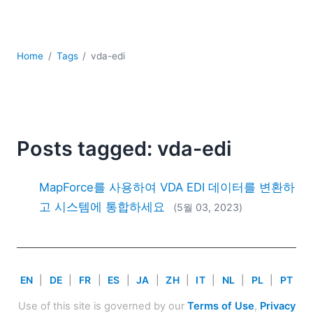
YAML
개발
구름
Home
Tags
vda-edi
규제 솔루션
데이터 통합
데이터베이스 + SQL
로우코드 + 노코드 (Low-code + No-code)
모바일 앱 개발
Posts tagged: vda-edi
서버 소프트웨어
2026
MapForce를 사용하여 VDA EDI 데이터를 변환하
2025
고 시스템에 통합하세요
(5월 03, 2023)
2024
2023
2022
2021
EN
|
DE
|
FR
|
ES
|
JA
|
ZH
|
IT
|
NL
|
PL
|
PT
2020
2019
Use of this site is governed by our
Terms of Use
,
Privacy