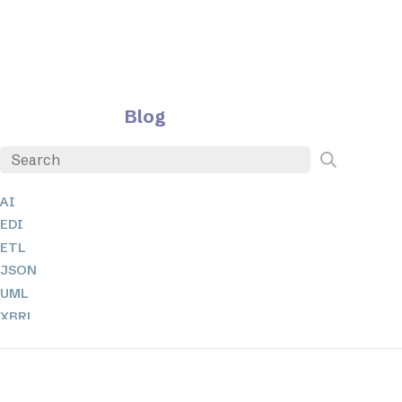
Blog
AI
EDI
ETL
JSON
UML
XBRL
XML
XPath 및 XQuery
XSL