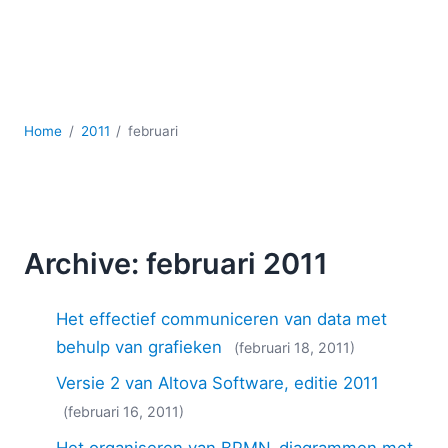
Ontwikkeling
Regelgevingsoplossingen
Serversoftware
UML
XBRL
Home
2011
februari
XML
XPath+XQuery
XSL
YAML
2026
Archive: februari 2011
2025
2024
Het effectief communiceren van data met
2023
behulp van grafieken
(februari 18, 2011)
2022
Versie 2 van Altova Software, editie 2011
2021
2020
(februari 16, 2011)
2019
Het organiseren van BPMN-diagrammen met