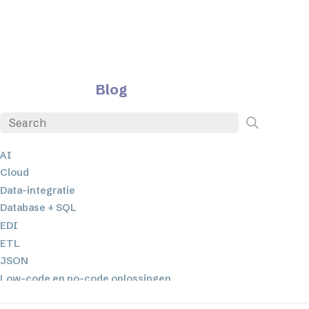
Blog
AI
Cloud
Data-integratie
Database + SQL
EDI
ETL
JSON
Low-code en no-code oplossingen
Mobiele applicatieontwikkeling