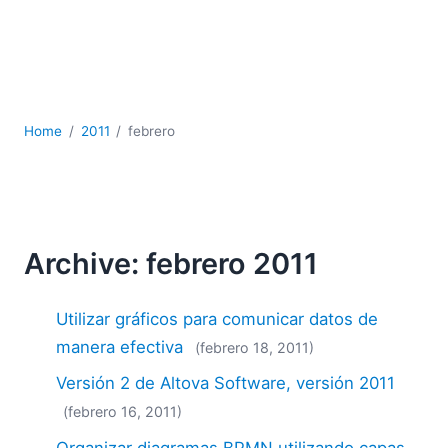
JSON
Software servidor
Soluciones
UML
XBRL
Home
2011
febrero
XML
XPath+XQuery
XSL
YAML
2026
Archive: febrero 2011
2025
2024
Utilizar gráficos para comunicar datos de
2023
manera efectiva
(febrero 18, 2011)
2022
Versión 2 de Altova Software, versión 2011
2021
2020
(febrero 16, 2011)
2019
Organizar diagramas BPMN utilizando capas