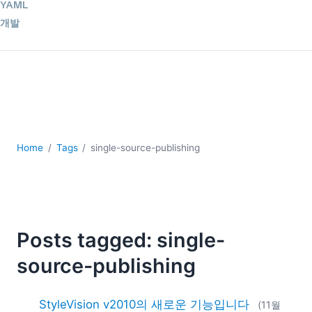
YAML
개발
구름
규제 솔루션
데이터 통합
데이터베이스 + SQL
로우코드 + 노코드 (Low-code + No-code)
모바일 앱 개발
서버 소프트웨어
Home
Tags
single-source-publishing
2026
2025
2024
2023
Posts tagged: single-
2022
source-publishing
2021
2020
2019
StyleVision v2010의 새로운 기능입니다
(11월