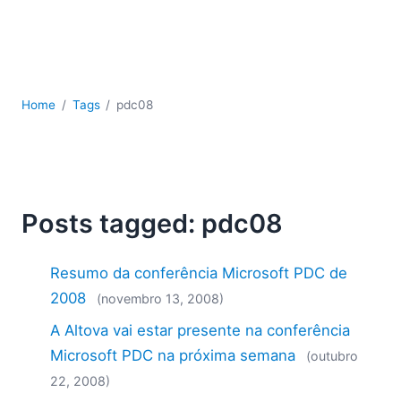
JSON
Software para servidores
Soluções regulatórias
UML
XBRL
Home
Tags
pdc08
XML
XPath+XQuery
XSL
YAML
Posts tagged: pdc08
2026
2025
Resumo da conferência Microsoft PDC de
2024
2023
2008
(novembro 13, 2008)
2022
A Altova vai estar presente na conferência
2021
Microsoft PDC na próxima semana
(outubro
2020
22, 2008)
2019