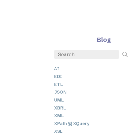
Blog
AI
EDI
ETL
JSON
UML
XBRL
XML
XPath 및 XQuery
XSL