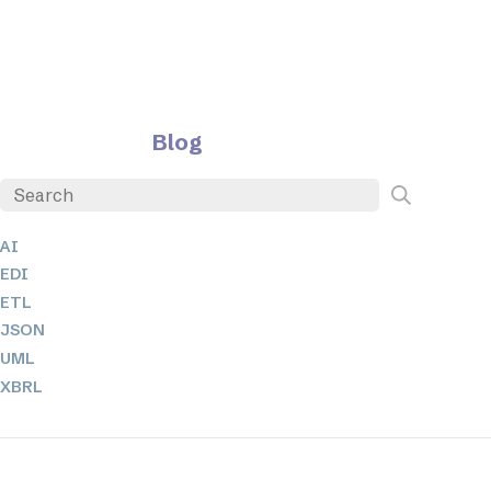
Blog
AI
EDI
ETL
JSON
UML
XBRL
XML
XPath 및 XQuery
XSL