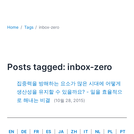
YAML
개발
구름
규제 솔루션
Home
Tags
inbox-zero
데이터 통합
데이터베이스 + SQL
로우코드 + 노코드 (Low-code + No-code)
모바일 앱 개발
서버 소프트웨어
Posts tagged: inbox-zero
2026
집중력을 방해하는 요소가 많은 시대에 어떻게
2025
2024
생산성을 유지할 수 있을까요? - 일을 효율적으
2023
로 해내는 비결
(10월 28, 2015)
2022
2021
2020
2019
EN
|
DE
|
FR
|
ES
|
JA
|
ZH
|
IT
|
NL
|
PL
|
PT