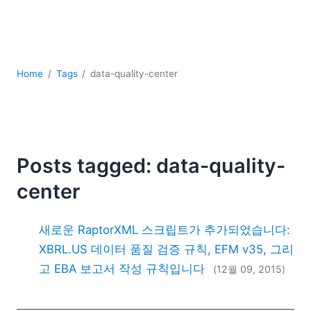
YAML
개발
구름
규제 솔루션
Home
Tags
data-quality-center
데이터 통합
데이터베이스 + SQL
로우코드 + 노코드 (Low-code + No-code)
모바일 앱 개발
서버 소프트웨어
Posts tagged: data-quality-
2026
center
2025
2024
새로운 RaptorXML 스크립트가 추가되었습니다:
2023
2022
XBRL.US 데이터 품질 검증 규칙, EFM v35, 그리
2021
고 EBA 보고서 작성 규칙입니다
(12월 09, 2015)
2020
2019