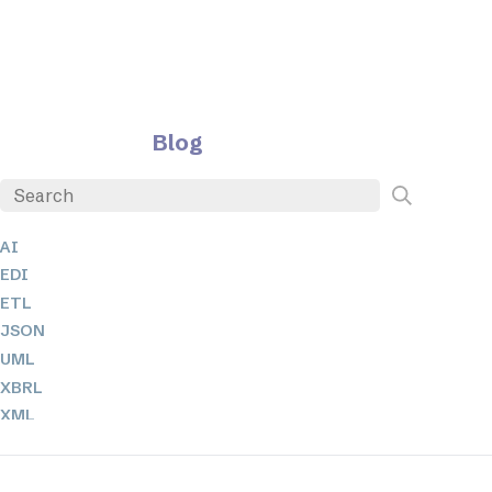
Blog
AI
EDI
ETL
JSON
UML
XBRL
XML
XPath 및 XQuery
XSL