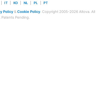
|
IT
|
KO
|
NL
|
PL
|
PT
y Policy
&
Cookie Policy
. Copyright 2005-2026 Altova. All
. Patents Pending.