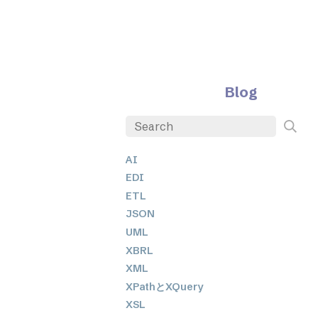
Blog
AI
EDI
ETL
JSON
UML
XBRL
XML
XPathとXQuery
XSL