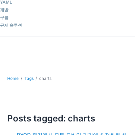
YAML
개발
구름
규제 솔루션
데이터 통합
데이터베이스 + SQL
로우코드 + 노코드 (Low-code + No-code)
모바일 앱 개발
서버 소프트웨어
2026
Home
Tags
charts
2025
2024
2023
2022
2021
Posts tagged: charts
2020
2019
BYOD 환경에서 모든 모바일 기기에 최적화된 차