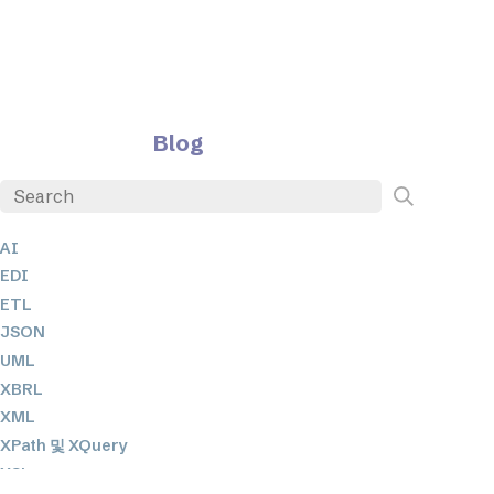
Blog
AI
EDI
ETL
JSON
UML
XBRL
XML
XPath 및 XQuery
XSL