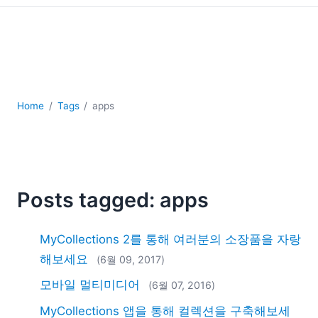
YAML
개발
구름
규제 솔루션
데이터 통합
데이터베이스 + SQL
Home
Tags
apps
로우코드 + 노코드 (Low-code + No-code)
모바일 앱 개발
서버 소프트웨어
2026
Posts tagged: apps
2025
2024
2023
MyCollections 2를 통해 여러분의 소장품을 자랑
2022
해보세요
(6월 09, 2017)
2021
모바일 멀티미디어
(6월 07, 2016)
2020
2019
MyCollections 앱을 통해 컬렉션을 구축해보세