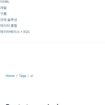
YAML
개발
구름
규제 솔루션
데이터 통합
데이터베이스 + SQL
로우코드 + 노코드 (Low-code + No-code)
모바일 앱 개발
서버 소프트웨어
2026
2025
2024
Home
Tags
ai
2023
2022
2021
2020
2019