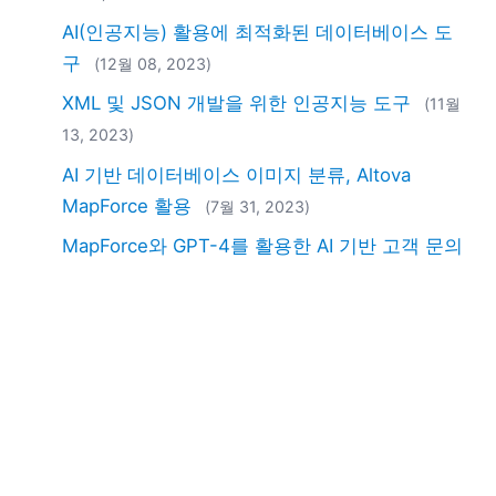
AI(인공지능) 활용에 최적화된 데이터베이스 도
구
(12월 08, 2023)
XML 및 JSON 개발을 위한 인공지능 도구
(11월
13, 2023)
AI 기반 데이터베이스 이미지 분류, Altova
MapForce 활용
(7월 31, 2023)
MapForce와 GPT-4를 활용한 AI 기반 고객 문의
내용 분석 (감성 분석)
(7월 17, 2023)
EN
|
DE
|
FR
|
ES
|
JA
|
ZH
|
IT
|
NL
|
PL
|
PT
Use of this site is governed by our
Terms of Use
,
Privacy
Policy
&
Cookie Policy
. Copyright 2005-2026 Altova. All
Rights Reserved. Patents Pending.