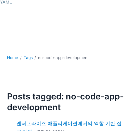
YAML
개발
구름
규제 솔루션
데이터 통합
데이터베이스 + SQL
로우코드 + 노코드 (Low-code + No-code)
모바일 앱 개발
Home
Tags
no-code-app-development
서버 소프트웨어
2026
2025
2024
Posts tagged: no-code-app-
2023
2022
development
2021
2020
엔터프라이즈 애플리케이션에서의 역할 기반 접
2019