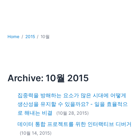
YAML
개발
구름
규제 솔루션
데이터 통합
Home
2015
10월
데이터베이스 + SQL
로우코드 + 노코드 (Low-code + No-code)
모바일 앱 개발
서버 소프트웨어
Archive: 10월 2015
2026
2025
집중력을 방해하는 요소가 많은 시대에 어떻게
2024
2023
생산성을 유지할 수 있을까요? - 일을 효율적으
2022
로 해내는 비결
(10월 28, 2015)
2021
데이터 통합 프로젝트를 위한 인터랙티브 디버거
2020
(10월 14, 2015)
2019