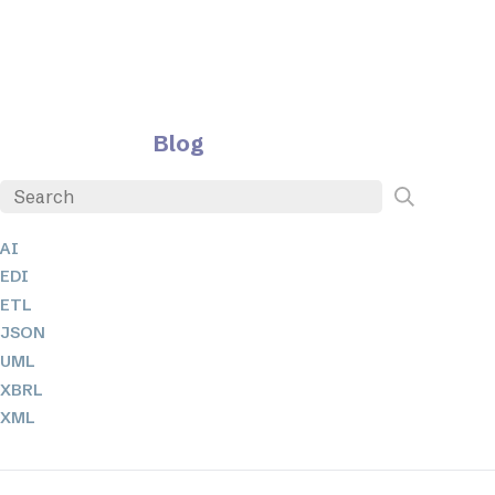
Blog
AI
EDI
ETL
JSON
UML
XBRL
XML
XPath 및 XQuery
XSL