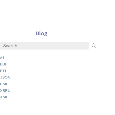
Blog
AI
EDI
ETL
JSON
UML
XBRL
XML
XPathとXQuery
XSL