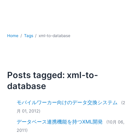
YAML
サーバーソフトウェア
データベース + SQL
データ統合
モバイルアプリケーション開発
Home
Tags
xml-to-database
ローコード＋ノーコード
規制ソリューション
開発
雲
Posts tagged: xml-to-
2026
2025
database
2024
2023
モバイルワーカー向けのデータ交換システム
(2
2022
月 01, 2012)
2021
2020
データベース連携機能を持つXML開発
(10月 06,
2019
2011)