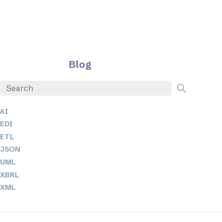
Blog
AI
EDI
ETL
JSON
UML
XBRL
XML
XPathとXQuery
XSL