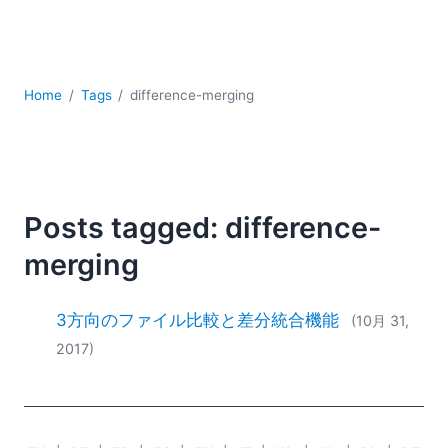
YAML
サーバーソフトウェア
データベース + SQL
データ統合
Home
Tags
difference-merging
モバイルアプリケーション開発
ローコード＋ノーコード
規制ソリューション
開発
雲
Posts tagged: difference-
2026
merging
2025
2024
3方向のファイル比較と差分統合機能
(10月 31,
2023
2017)
2022
2021
2020
2019