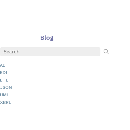
Blog
AI
EDI
ETL
JSON
UML
XBRL
XML
XPathとXQuery
XSL