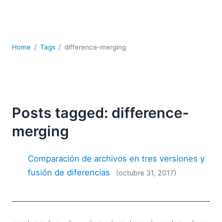
JSON
Software servidor
Soluciones
UML
Home
Tags
difference-merging
XBRL
XML
XPath+XQuery
XSL
YAML
Posts tagged: difference-
2026
merging
2025
2024
Comparación de archivos en tres versiones y
2023
fusión de diferencias
(octubre 31, 2017)
2022
2021
2020
2019