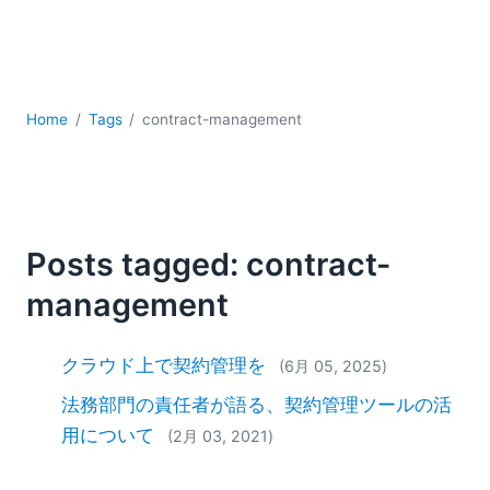
YAML
サーバーソフトウェア
データベース + SQL
データ統合
モバイルアプリケーション開発
Home
Tags
contract-management
ローコード＋ノーコード
規制ソリューション
開発
雲
Posts tagged: contract-
2026
management
2025
2024
2023
クラウド上で契約管理を
(6月 05, 2025)
2022
法務部門の責任者が語る、契約管理ツールの活
2021
用について
(2月 03, 2021)
2020
2019