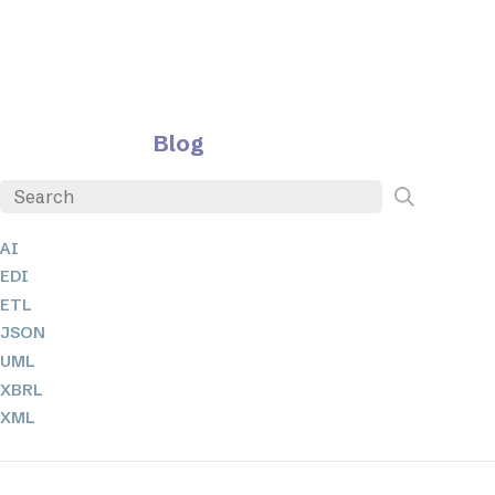
Blog
AI
EDI
ETL
JSON
UML
XBRL
XML
XPathとXQuery
XSL