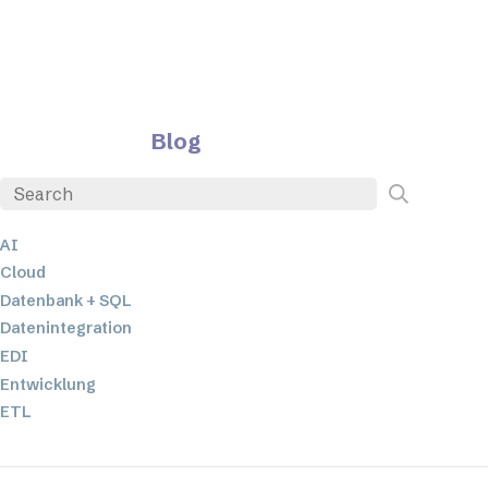
Blog
AI
Cloud
Datenbank + SQL
Datenintegration
EDI
Entwicklung
ETL
JSON
Low-Code- und No-Code-Entwicklung