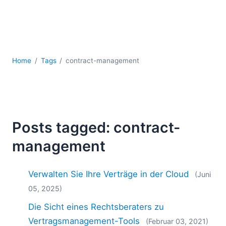
Mobile Entwicklung
Regulatory Solutions
Server-Software
UML
XBRL
Home
Tags
contract-management
XML
XPath+XQuery
XSL
YAML
Posts tagged: contract-
2026
2025
management
2024
2023
Verwalten Sie Ihre Verträge in der Cloud
(Juni
2022
05, 2025)
2021
2020
Die Sicht eines Rechtsberaters zu
2019
Vertragsmanagement-Tools
(Februar 03, 2021)