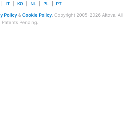
|
IT
|
KO
|
NL
|
PL
|
PT
y Policy
&
Cookie Policy
. Copyright 2005-2026 Altova. All
. Patents Pending.