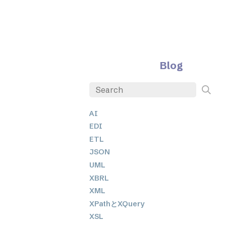
Blog
AI
EDI
ETL
JSON
UML
XBRL
XML
XPathとXQuery
XSL