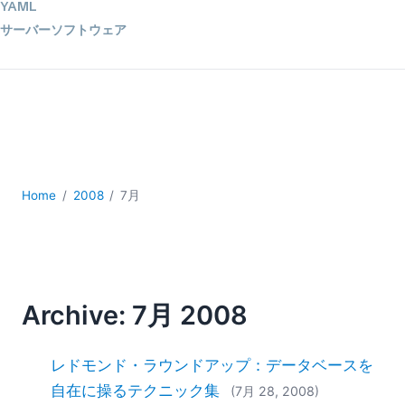
YAML
サーバーソフトウェア
データベース + SQL
データ統合
モバイルアプリケーション開発
ローコード＋ノーコード
規制ソリューション
開発
雲
Home
2008
7月
2026
2025
2024
2023
Archive: 7月 2008
2022
2021
レドモンド・ラウンドアップ：データベースを
2020
自在に操るテクニック集
(7月 28, 2008)
2019