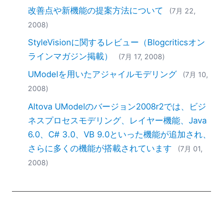
2018
改善点や新機能の提案方法について
(7月 22,
2017
2008)
2016
StyleVisionに関するレビュー（Blogcriticsオン
2015
ラインマガジン掲載）
2014
(7月 17, 2008)
2013
UModelを用いたアジャイルモデリング
(7月 10,
2012
2008)
2011
Altova UModelのバージョン2008r2では、ビジ
2010
ネスプロセスモデリング、レイヤー機能、Java
2009
2008
6.0、C# 3.0、VB 9.0といった機能が追加され、
2007
さらに多くの機能が搭載されています
(7月 01,
2008)
EN
|
DE
|
FR
|
ES
|
ZH
|
IT
|
KO
|
NL
|
PL
|
PT