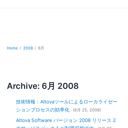
YAML
サーバーソフトウェア
データベース + SQL
データ統合
モバイルアプリケーション開発
ローコード＋ノーコード
規制ソリューション
Home
2008
6月
開発
雲
2026
2025
Archive: 6月 2008
2024
2023
技術情報：Altovaツールによるローカライゼー
2022
2021
ションプロセスの効率化
(6月 25, 2008)
2020
Altova Software バージョン 2008 リリース 2
2019