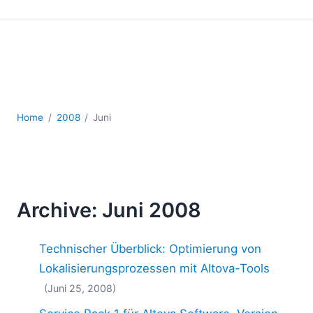
Mobile Entwicklung
Regulatory Solutions
Server-Software
UML
XBRL
XML
XPath+XQuery
Home
2008
Juni
XSL
YAML
2026
2025
Archive: Juni 2008
2024
2023
Technischer Überblick: Optimierung von
2022
2021
Lokalisierungsprozessen mit Altova-Tools
2020
(Juni 25, 2008)
2019