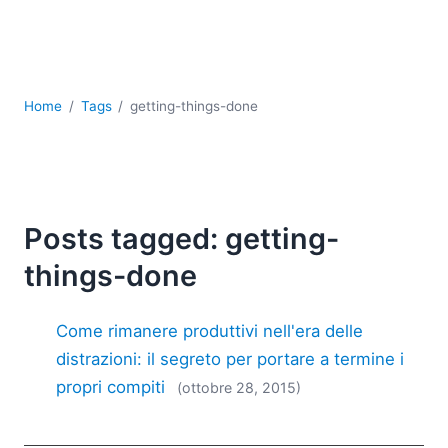
Sviluppo
Sviluppo a basso codice + sviluppo senza codice
Sviluppo di applicazioni per dispositivi mobili
UML
Home
Tags
getting-things-done
XBRL
XML
XPath+XQuery
XSL
YAML
Posts tagged: getting-
2026
things-done
2025
2024
Come rimanere produttivi nell'era delle
2023
2022
distrazioni: il segreto per portare a termine i
2021
propri compiti
(ottobre 28, 2015)
2020
2019