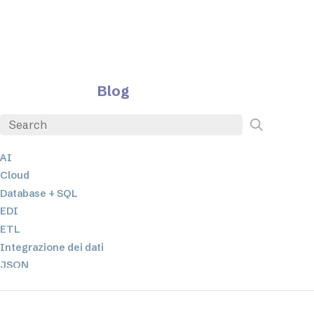
Blog
AI
Cloud
Database + SQL
EDI
ETL
Integrazione dei dati
JSON
Software per server
Soluzioni normative