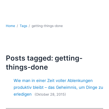
Mobile Entwicklung
Regulatory Solutions
Server-Software
UML
Home
Tags
getting-things-done
XBRL
XML
XPath+XQuery
XSL
YAML
Posts tagged: getting-
2026
things-done
2025
2024
Wie man in einer Zeit voller Ablenkungen
2023
2022
produktiv bleibt – das Geheimnis, um Dinge zu
2021
erledigen
(Oktober 28, 2015)
2020
2019