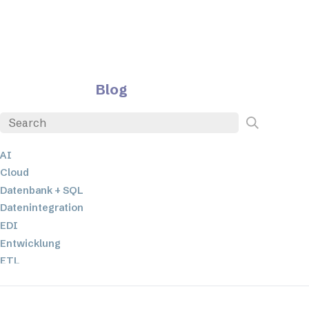
Blog
AI
Cloud
Datenbank + SQL
Datenintegration
EDI
Entwicklung
ETL
JSON
Low-Code- und No-Code-Entwicklung