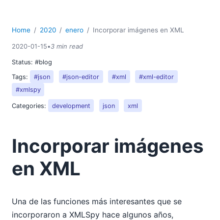
2015
2014
2013
Home
2020
enero
Incorporar imágenes en XML
2012
2020-01-15
•
3 min read
2011
Status:
#blog
2010
2009
Tags:
#json
#json-editor
#xml
#xml-editor
2008
#xmlspy
2007
Categories:
development
json
xml
Incorporar imágenes
en XML
Una de las funciones más interesantes que se
incorporaron a XMLSpy hace algunos años,