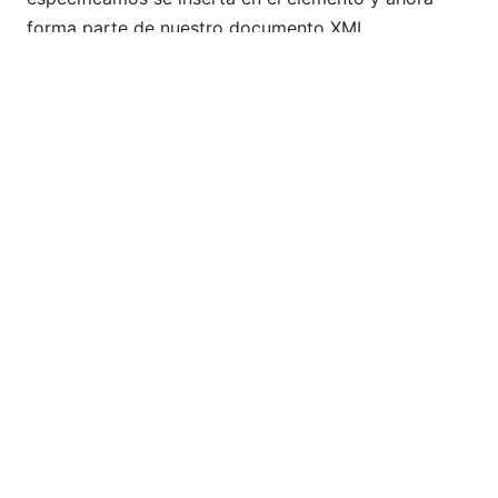
forma parte de nuestro documento XML.
Aquí hay un ejemplo de un documento JSON en el
potente..
Editor de la Vista Cuadrícula JSON
. Puede
ver una imagen que hemos insertado en el archivo.