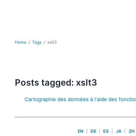
Home
Tags
xslt3
Posts tagged: xslt3
Cartographie des données à l'aide des fonct
EN
|
DE
|
ES
|
JA
|
ZH