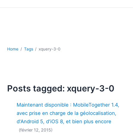
JSON
Logiciels de serveur
Solutions de réglementation
UML
XBRL
XML
XPath et XQuery
Home
Tags
xquery-3-0
XSL
YAML
2026
2025
Posts tagged: xquery-3-0
2024
2023
Maintenant disponible : MobileTogether 1.4,
2022
avec prise en charge de la géolocalisation,
2021
d'Android 5, d'iOS 8, et bien plus encore
2020
2019
(février 12, 2015)